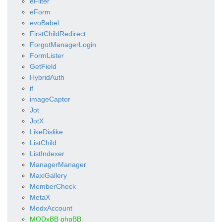
eFilter
eForm
evoBabel
FirstChildRedirect
ForgotManagerLogin
FormLister
GetField
HybridAuth
if
imageCaptor
Jot
JotX
LikeDislike
ListChild
ListIndexer
ManagerManager
MaxiGallery
MemberCheck
MetaX
ModxAccount
MODxBB phpBB