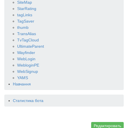
SiteMap
StarRating
tagLinks
TagSaver
thumb
TransAlias
TvTagCloud
UltimateParent
Wayfinder
WebLogin
WebloginPE
WebSignup
YAMS
Навчання
Статистика бота
Редактировать