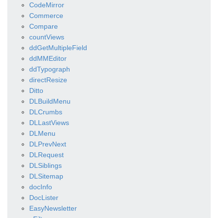
CodeMirror
Commerce
Compare
countViews
ddGetMultipleField
ddMMEditor
ddTypograph
directResize
Ditto
DLBuildMenu
DLCrumbs
DLLastViews
DLMenu
DLPrevNext
DLRequest
DLSiblings
DLSitemap
docInfo
DocLister
EasyNewsletter