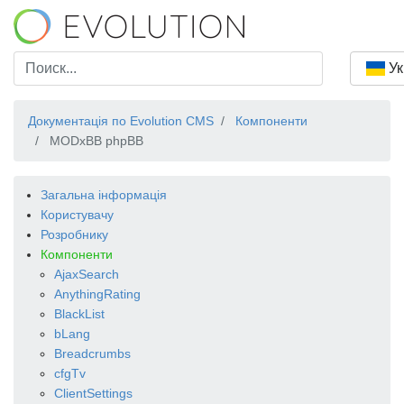
Ук
Документація по Evolution CMS
Компоненти
MODxBB phpBB
Загальна інформація
Користувачу
Розробнику
Компоненти
AjaxSearch
AnythingRating
BlackList
bLang
Breadcrumbs
cfgTv
ClientSettings