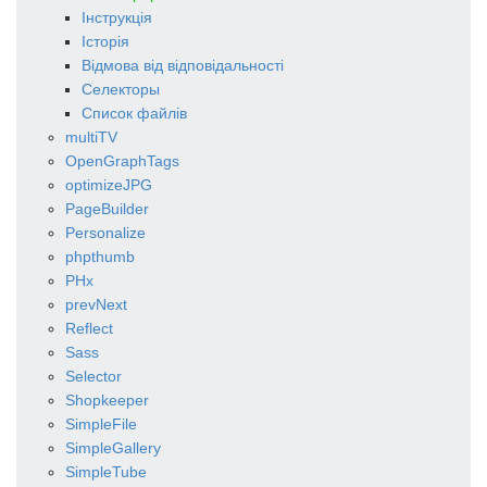
Інструкція
Історія
Відмова від відповідальності
Селекторы
Список файлів
multiTV
OpenGraphTags
optimizeJPG
PageBuilder
Personalize
phpthumb
PHx
prevNext
Reflect
Sass
Selector
Shopkeeper
SimpleFile
SimpleGallery
SimpleTube