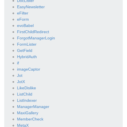
DocLister
EasyNewsletter
eFilter
eForm
evoBabel
FirstChildRedirect
ForgotManagerLogin
FormLister
GetField
HybridAuth
if
imageCaptor
Jot
JotX
LikeDislike
ListChild
ListIndexer
ManagerManager
MaxiGallery
MemberCheck
MetaX