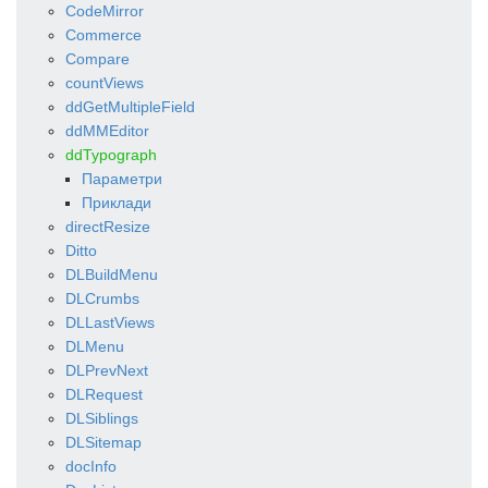
CodeMirror
Commerce
Compare
countViews
ddGetMultipleField
ddMMEditor
ddTypograph
Параметри
Приклади
directResize
Ditto
DLBuildMenu
DLCrumbs
DLLastViews
DLMenu
DLPrevNext
DLRequest
DLSiblings
DLSitemap
docInfo