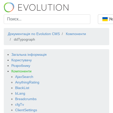
Ук
Документація по Evolution CMS
Компоненти
ddTypograph
Загальна інформація
Користувачу
Розробнику
Компоненти
AjaxSearch
AnythingRating
BlackList
bLang
Breadcrumbs
cfgTv
ClientSettings