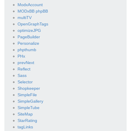
ModxAccount
MODxBB phpBB
multiTV
OpenGraphTags
optimizeJPG
PageBuilder
Personalize
phpthumb
PHx
prevNext
Reflect
Sass
Selector
Shopkeeper
SimpleFile
SimpleGallery
SimpleTube
SiteMap
StarRating
tagLinks