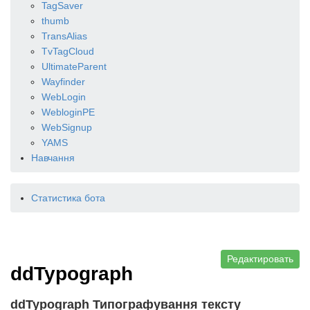
TagSaver
thumb
TransAlias
TvTagCloud
UltimateParent
Wayfinder
WebLogin
WebloginPE
WebSignup
YAMS
Навчання
Статистика бота
Редактировать
ddTypograph
ddTypograph Типографування тексту