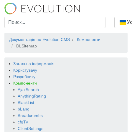
Ук
Документація по Evolution CMS
Компоненти
DLSitemap
Загальна інформація
Користувачу
Розробнику
Компоненти
AjaxSearch
AnythingRating
BlackList
bLang
Breadcrumbs
cfgTv
ClientSettings