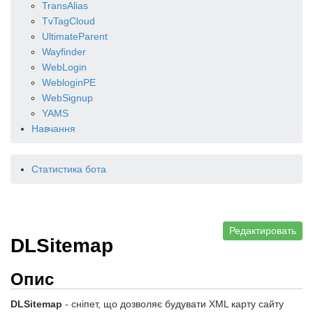
TransAlias
TvTagCloud
UltimateParent
Wayfinder
WebLogin
WebloginPE
WebSignup
YAMS
Навчання
Статистика бота
Редактировать
DLSitemap
Опис
DLSitemap
- сніпет, що дозволяє будувати XML карту сайту