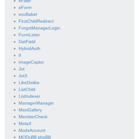
eFilter
eForm
evoBabel
FirstChildRedirect
ForgotManagerLogin
FormLister
GetField
HybridAuth
if
imageCaptor
Jot
JotX
LikeDislike
ListChild
ListIndexer
ManagerManager
MaxiGallery
MemberCheck
MetaX
ModxAccount
MODxBB phpBB