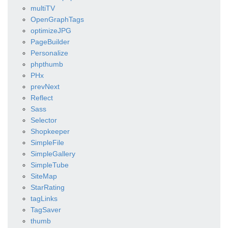
multiTV
OpenGraphTags
optimizeJPG
PageBuilder
Personalize
phpthumb
PHx
prevNext
Reflect
Sass
Selector
Shopkeeper
SimpleFile
SimpleGallery
SimpleTube
SiteMap
StarRating
tagLinks
TagSaver
thumb