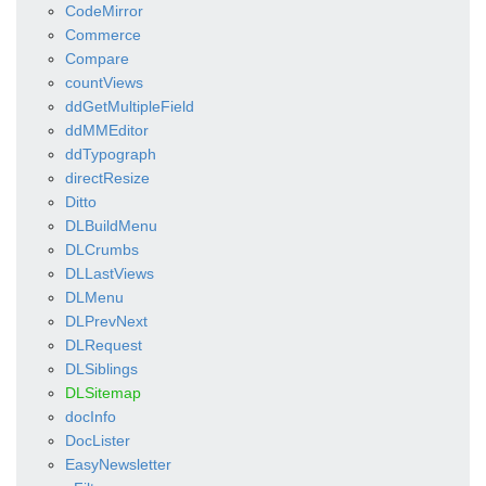
CodeMirror
Commerce
Compare
countViews
ddGetMultipleField
ddMMEditor
ddTypograph
directResize
Ditto
DLBuildMenu
DLCrumbs
DLLastViews
DLMenu
DLPrevNext
DLRequest
DLSiblings
DLSitemap
docInfo
DocLister
EasyNewsletter