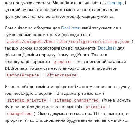
для пошукових систем. Він набагато швидший, ніж
sitemap
, і
здатний змінювати пріоритет і міняти частоту оновлення,
грунтуючись на часі останньої модифікації документа.
Сам сніпет це обгортка для
DocLister
, який запускається з
зумовленими параметрами (знаходяться в
),
assets/snippets/DocLister/config/core/sitemap.json
так що можна використовувати всі параметри
DocLister
для
фільтрації, зміни порядку і тому подібного. Так як в
конфігурації параметр
вже заповнений викликом
prepare
DLSitemap
, то замість нього використовуйте параметри
і
.
BeforePrepare
AfterPrepare
Якщо необхідно змінити пріоритет і частоту оновлення вручну,
тоді необхідно створити ТВ-параметри з іменами
і
(імена можуть
sitemap_priority
sitemap_changefreq
бути змінені за допомогою параметрів
і
priority
). Якщо документ не має цих ТВ-параметрів, то
changefreq
пріоритет і частота оновлення будуть визначені автоматично.