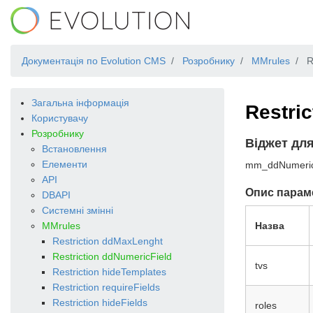
Документація по Evolution CMS
Розробнику
MMrules
R
Загальна інформація
Restri
Користувачу
Розробнику
Віджет дл
Встановлення
Елементи
mm_ddNumericFie
API
Опис парам
DBAPI
Системні змінні
MMrules
Назва
Restriction ddMaxLenght
Restriction ddNumericField
tvs
Restriction hideTemplates
Restriction requireFields
Restriction hideFields
roles