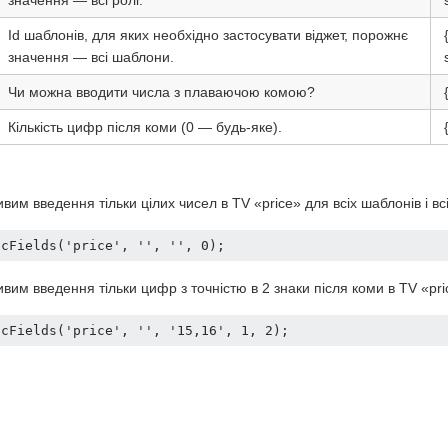
значення — всі ролі.
Id шаблонів, для яких необхідно застосувати віджет, порожнє
значення — всі шаблони.
Чи можна вводити числа з плаваючою комою?
Кількість цифр після коми (0 — будь-яке).
им введення тільки цілих чисел в TV «price» для всіх шаблонів і вс
icFields('price', '', '', 0);
им введення тільки цифр з точністю в 2 знаки після коми в TV «price
icFields('price', '', '15,16', 1, 2);