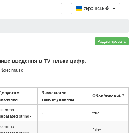
Український
Редактировать
иве введення в TV тільки цифр.
t $decimals);
Допустимі
Значення за
Обов'язковий?
значення
замовчуванням
{comma
-
true
separated string}
{comma
—
false