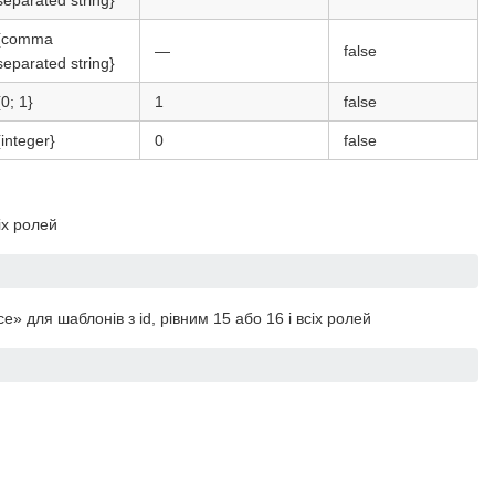
separated string}
{comma
—
false
separated string}
{0; 1}
1
false
{integer}
0
false
іх ролей
» для шаблонів з id, рівним 15 або 16 і всіх ролей