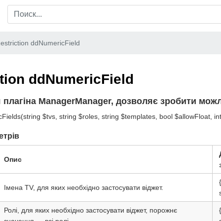
estriction ddNumericField
ction ddNumericField
я плагіна ManagerManager, дозволяє зробити можл
lds(string $tvs, string $roles, string $templates, bool $allowFloat, in
етрів
Опис
Імена TV, для яких необхідно застосувати віджет.
Ролі, для яких необхідно застосувати віджет, порожнє