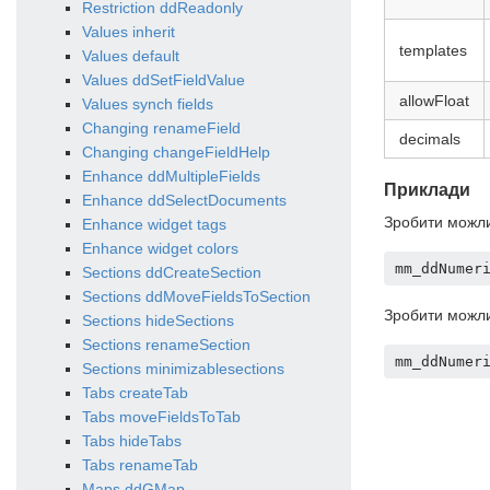
Restriction ddReadonly
Values inherit
templates
Values default
Values ddSetFieldValue
allowFloat
Values synch fields
Changing renameField
decimals
Changing changeFieldHelp
Enhance ddMultipleFields
Приклади
Enhance ddSelectDocuments
Зробити можлив
Enhance widget tags
Enhance widget colors
mm_ddNumer
Sections ddCreateSection
Sections ddMoveFieldsToSection
Зробити можлив
Sections hideSections
Sections renameSection
mm_ddNumer
Sections minimizablesections
Tabs createTab
Tabs moveFieldsToTab
Tabs hideTabs
Tabs renameTab
Maps ddGMap