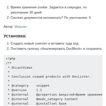
Время хранения cookie. Задается в секундах, по
умолчанию 30 дней
Сколько документов запоминать? По умолчанию: 5
Автор:
Максим
Установка:
Создать новый сниппет и вставить туда код
Поставить галочку «Анализировать DocBlock» и сохранить
<?php

/**

 * DLLastViews

 *

 * Conclusion viewed products with DocLister.

 *

 * @category    snippet

 * @version     1.1

 * @internal    @properties &expired=Время хранения c
 * @internal    @modx_category Content

 * @internal    @installset base
