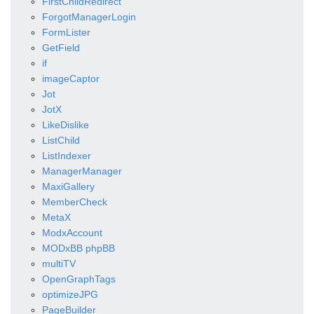
FirstChildRedirect
ForgotManagerLogin
FormLister
GetField
if
imageCaptor
Jot
JotX
LikeDislike
ListChild
ListIndexer
ManagerManager
MaxiGallery
MemberCheck
MetaX
ModxAccount
MODxBB phpBB
multiTV
OpenGraphTags
optimizeJPG
PageBuilder