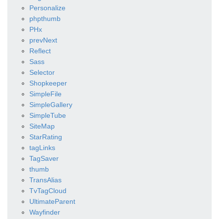
Personalize
phpthumb
PHx
prevNext
Reflect
Sass
Selector
Shopkeeper
SimpleFile
SimpleGallery
SimpleTube
SiteMap
StarRating
tagLinks
TagSaver
thumb
TransAlias
TvTagCloud
UltimateParent
Wayfinder