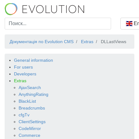
En
Документація по Evolution CMS
Extras
DLLastViews
General information
For users
Developers
Extras
AjaxSearch
AnythingRating
BlackList
Breadcrumbs
cfgTv
ClientSettings
CodeMirror
Commerce