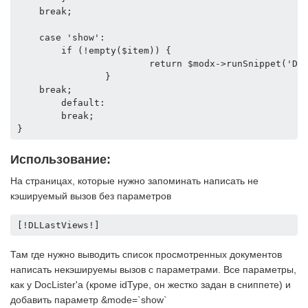
    break;

    case 'show':      

        if (!empty($item)) {

                        return $modx->runSnippet('Doc
                }

    break;

        default:

        break;

Использование:
На страницах, которые нужно запоминать написать не
кэшируемый вызов без параметров
[!DLLastViews!]
Там где нужно выводить список просмотренных документов
написать некэшируемы вызов с параметрами. Все параметры,
как у DocLister'а (кроме idType, он жестко задан в сниппете) и
добавить параметр
&mode=`show`