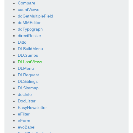
Compare
countViews
ddGetMultipleField
ddMMEditor
ddTypograph
directResize
Ditto
DLBuildMenu
DLCrumbs
DLLastViews
DLMenu
DLRequest
DLSiblings
DLSitemap
docInfo
DocLister
EasyNewsletter
eFilter
eForm
evoBabel