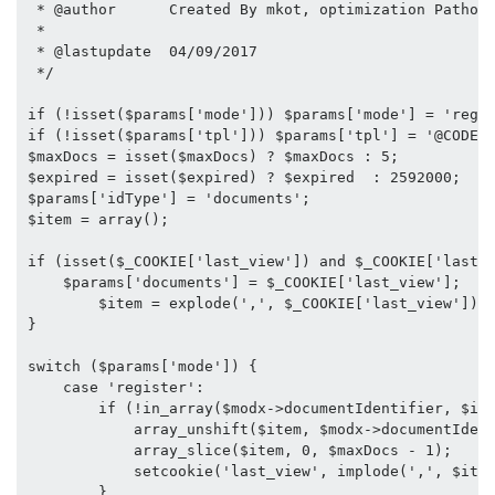
 * @author      Created By mkot, optimization Patholo
 * 

 * @lastupdate  04/09/2017

 */

if (!isset($params['mode'])) $params['mode'] = 'regis
if (!isset($params['tpl'])) $params['tpl'] = '@CODE:
$maxDocs = isset($maxDocs) ? $maxDocs : 5;

$expired = isset($expired) ? $expired  : 2592000;

$params['idType'] = 'documents';

$item = array();

if (isset($_COOKIE['last_view']) and $_COOKIE['last_v
    $params['documents'] = $_COOKIE['last_view'];   

        $item = explode(',', $_COOKIE['last_view']); 
}

switch ($params['mode']) {

    case 'register':

        if (!in_array($modx->documentIdentifier, $ite
            array_unshift($item, $modx->documentIdent
            array_slice($item, 0, $maxDocs - 1);

            setcookie('last_view', implode(',', $item
        }
