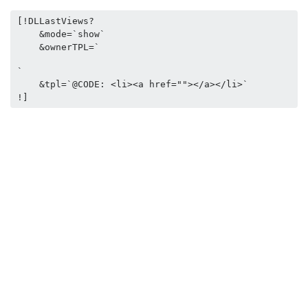
[!DLLastViews? 

    &mode=`show`

    &ownerTPL=`
`

    &tpl=`@CODE: <li><a href=""></a></li>`
