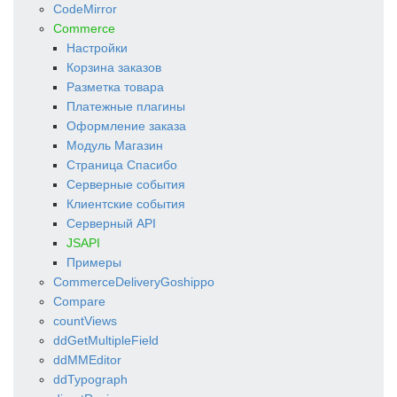
CodeMirror
Commerce
Настройки
Корзина заказов
Разметка товара
Платежные плагины
Оформление заказа
Модуль Магазин
Страница Спасибо
Серверные события
Клиентские события
Серверный API
JSAPI
Примеры
CommerceDeliveryGoshippo
Compare
countViews
ddGetMultipleField
ddMMEditor
ddTypograph