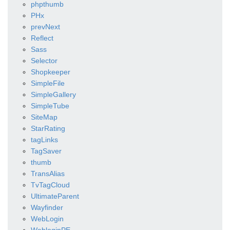
phpthumb
PHx
prevNext
Reflect
Sass
Selector
Shopkeeper
SimpleFile
SimpleGallery
SimpleTube
SiteMap
StarRating
tagLinks
TagSaver
thumb
TransAlias
TvTagCloud
UltimateParent
Wayfinder
WebLogin