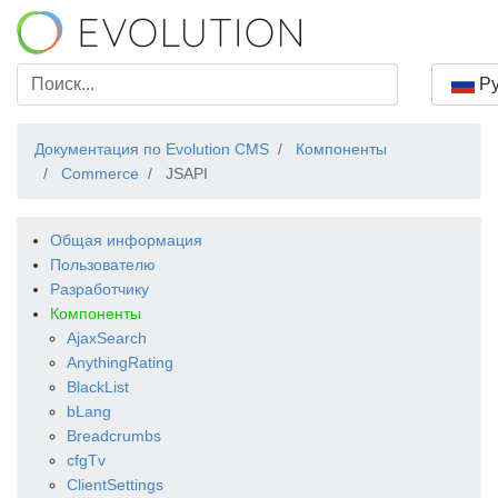
Ру
Документация по Evolution CMS
Компоненты
Commerce
JSAPI
Общая информация
Пользователю
Разработчику
Компоненты
AjaxSearch
AnythingRating
BlackList
bLang
Breadcrumbs
cfgTv
ClientSettings