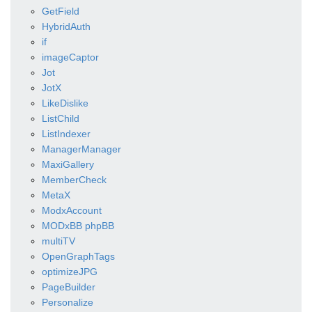
GetField
HybridAuth
if
imageCaptor
Jot
JotX
LikeDislike
ListChild
ListIndexer
ManagerManager
MaxiGallery
MemberCheck
MetaX
ModxAccount
MODxBB phpBB
multiTV
OpenGraphTags
optimizeJPG
PageBuilder
Personalize