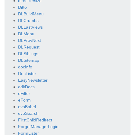
directResize
Ditto
DLBuildMenu
DLCrumbs
DLLastViews
DLMenu
DLPrevNext
DLRequest
DLSiblings
DLSitemap
docInfo
DocLister
EasyNewsletter
editDocs
eFilter
eForm
evoBabel
evoSearch
FirstChildRedirect
ForgotManagerLogin
FormLister