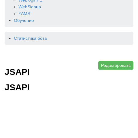
WebloginPE
WebSignup
YAMS
Обучение
Статистика бота
Редактировать
JSAPI
JSAPI