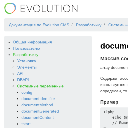
Документация по Evolution CMS
Разработчику
Системны
Общая информация
docume
Пользователю
Разработчику
Массив со
Установка
Элементы
array document
API
Содержит ассо
DBAPI
используется 
Системные переменные
определен, то
config
documentIdentifier
Пример
documentMethod
documentGenerated
<?php  

documentContent
    echo $m
    // Выве
tstart