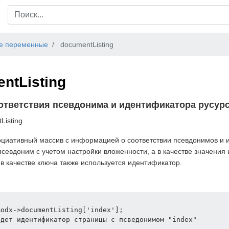
е переменные
documentListing
ntListing
ответствия псевдонима и идентификатора русур
Listing
циативный массив с информацией о соответствии псевдонимов и ид
псевдоним с учетом настройки вложенности, а в качестве значения
 в качестве ключа также используется идентификатор.
odx->documentListing['index'];  

дет идентификатор страницы с псведонимом "index"  
