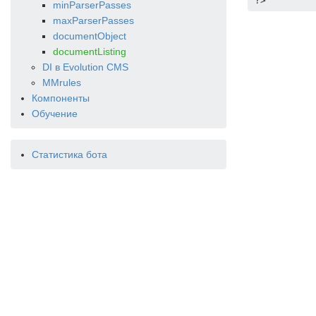
?>
minParserPasses
maxParserPasses
documentObject
documentListing
DI в Evolution CMS
MMrules
Компоненты
Обучение
Статистика бота