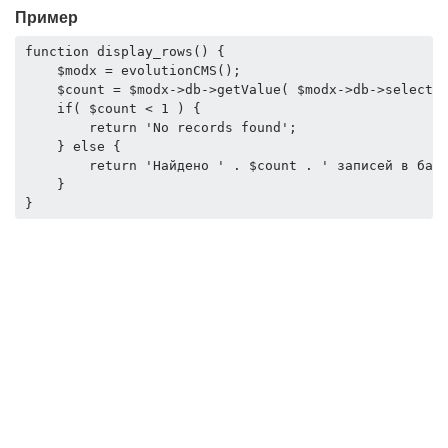
Пример
function display_rows() {

    $modx = evolutionCMS();

    $count = $modx->db->getValue( $modx->db->select( 
    if( $count < 1 ) {

        return 'No records found';

    } else {

        return 'Найдено ' . $count . ' записей в базе
    }

}