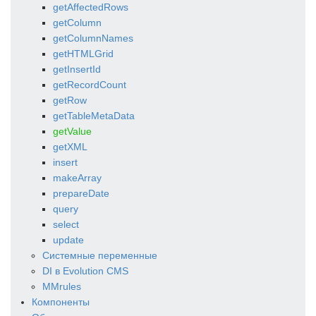
getAffectedRows
getColumn
getColumnNames
getHTMLGrid
getInsertId
getRecordCount
getRow
getTableMetaData
getValue
getXML
insert
makeArray
prepareDate
query
select
update
Системные переменные
DI в Evolution CMS
MMrules
Компоненты